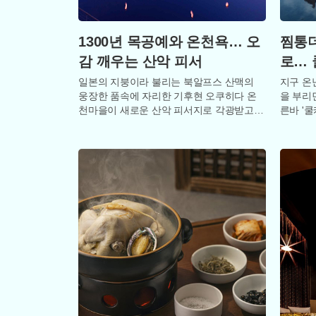
1300년 목공예와 온천욕… 오
찜통더
감 깨우는 산악 피서
로… 
일본의 지붕이라 불리는 북알프스 산맥의
지구 온
웅장한 품속에 자리한 기후현 오쿠히다 온
을 부리
천마을이 새로운 산악 피서지로 각광받고
른바 '
있다. 사방이 험준한 산줄기로 둘러싸인 이
으로 등
곳은 고도
피