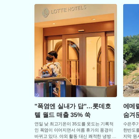
"폭염엔 실내가 답"…롯데호
에메랄
텔 월드 매출 35% 쑥
숨겨
연일 낮 최고기온이 35도를 웃도는 기록적
수은주가
인 폭염이 이어지면서 여름 휴가의 풍경이
한반도를
바뀌고 있다. 야외 활동 대신 쾌적한 냉방 시
지막 원