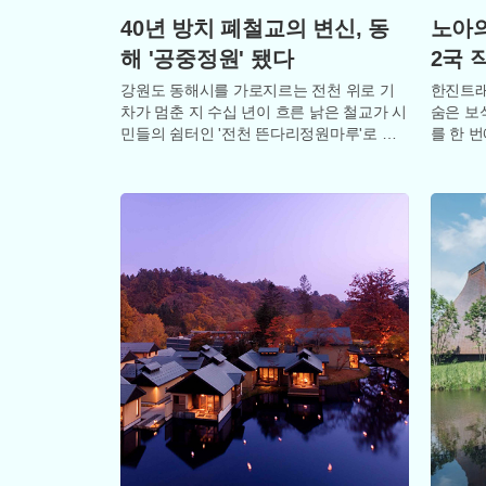
40년 방치 폐철교의 변신, 동
노아의
해 '공중정원' 됐다
2국 
강원도 동해시를 가로지르는 전천 위로 기
한진트래
차가 멈춘 지 수십 년이 흐른 낡은 철교가 시
숨은 보
민들의 쉼터인 '전천 뜬다리정원마루'로 다
를 한 번
시 태어났다. 1990년대 영동선 철교가 새
키지 상