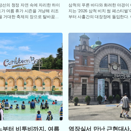
정선의 청정 자연 속에 자리한 하이
삼척의 푸른 바다와 화려한 야경이
가 여름 휴가 시즌을 겨냥해 리조
지는 ‘2026 삼척 비치 썸 페스티벌’
을 거대한 축제의 장으로 탈바꿈시
부터 사흘간의 대장정에 돌입한다. 
강원랜드는 오는 25일부터 8월 말까
제는 삼척해수욕장을 무대로 ‘올여름
부터 비투비까지, 여름
역장실서 만난 근현대사,