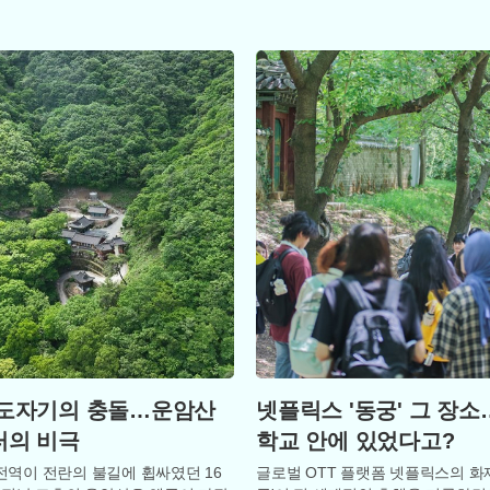
 시민들의 안식처로 주목받고 있다.
다. 인제군은 새로운 도시 슬로건인
인
 도자기의 충돌…운암산
넷플릭스 '동궁' 그 장소
터의 비극
학교 안에 있었다고?
전역이 전란의 불길에 휩싸였던 16
글로벌 OTT 플랫폼 넷플릭스의 화제