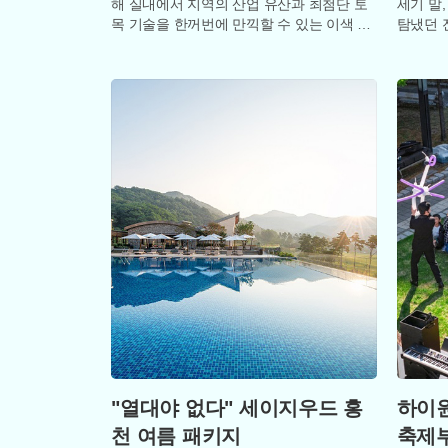
해 실내에서 지역의 산업 유산과 최첨단 토
세기 말
목 기술을 한꺼번에 만끽할 수 있는 이색 전
탐냈던 
시 공간들로 관광객들의 발길을 이끌고 있
4m의 
다.
"열대야 없다" 세이지우드 홍
하이원
천 여름 패키지
축제