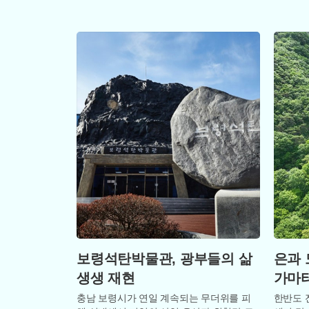
설을 갖춘 실내에서 숙박과 체험을 동시에
에 지친
천왕
보령석탄박물관, 광부들의 삶
은과
생생 재현
가마
충남 보령시가 연일 계속되는 무더위를 피
한반도 