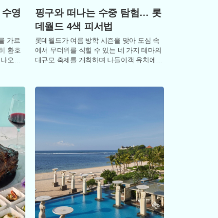
 수영
핑구와 떠나는 수중 탐험… 롯
데월드 4색 피서법
를 가르
롯데월드가 여름 방학 시즌을 맞아 도심 속
히 환호
에서 무더위를 식힐 수 있는 네 가지 테마의
 나오는
대규모 축제를 개최하며 나들이객 유치에
들은 약
나섰다. 롯데월드 어드벤처는 오는 8월 30