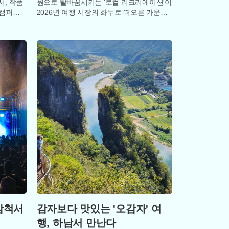
서, 작품
원으로 탈바꿈시키는 '로컬 리크리에이션'이
산캠퍼스
2026년 여행 시장의 화두로 떠오른 가운데,
모으고
파라다이스 호텔 부산이 부산 고유의 색채
삼척서
감자보다 맛있는 '오감자' 여
행, 하남서 만난다