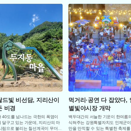
드빛 비선담, 지리산이
먹거리·공연 다 잡았다,
둔 비경
별빛야시장 개막
 40도를 넘나드는 극한의 폭염이
백두대간의 서늘한 기운이 한여름
 달구고 있는 가운데, 지리산의 마
식혀주는 강원특별자치도 인제군이
시림으로 불리는 칠선계곡이 무더위
만을 만끽할 수 있는 특별한 축제를