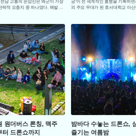
, 전남 고흥의 운암산은 왜군이 가장
궁'이 전 세계적인 흥행을 기록하면
전략적 요충지 중 하나였다. 해발 48
의 주요 무대가 된 호서대학교 아
이 산자락에는 당시 조선 최대
가 국내외 관광객들의 발길을 끌어
있다
 원더버스 론칭, 맥주
밤바다 수놓는 드론쇼, 
부터 드론쇼까지
즐기는 여름밤