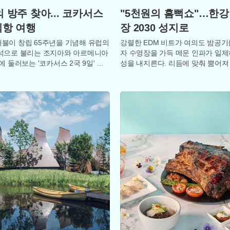
 방주 찾아... 코카서스
"5천원의 흠뻑쇼"…한강
직항 여행
장 2030 성지로
블이 창립 65주년을 기념해 유럽의
강렬한 EDM 비트가 여의도 밤공기
석으로 불리는 조지아와 아르메니아
자 수영장을 가득 메운 인파가 일제
에 둘러보는 '코카서스 2국 9일' 패
성을 내지른다. 리듬에 맞춰 뿜어져
품을 선보였다. 이번 상품은 흑해
물줄기와 화려한 조명 아래서 사람
속이