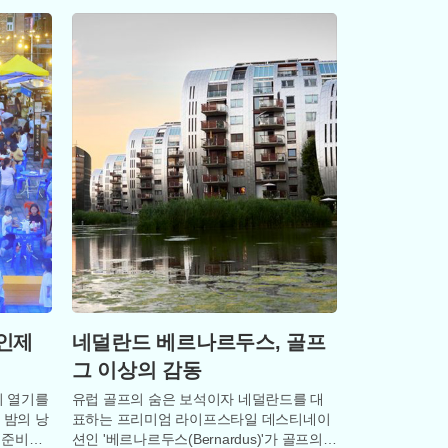
 인제
네덜란드 베르나르두스, 골프
그 이상의 감동
의 열기를
유럽 골프의 숨은 보석이자 네덜란드를 대
 밤의 낭
표하는 프리미엄 라이프스타일 데스티네이
 준비했
션인 '베르나르두스(Bernardus)'가 골프의