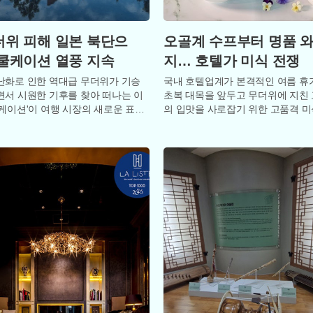
위 피해 일본 북단으
오골계 수프부터 명품 
쿨케이션 열풍 지속
지… 호텔가 미식 전쟁
난화로 인한 역대급 무더위가 기승
국내 호텔업계가 본격적인 여름 휴
면서 시원한 기후를 찾아 떠나는 이
초복 대목을 앞두고 무더위에 지친
쿨케이션'이 여행 시장의 새로운 표준
의 입맛을 사로잡기 위한 고품격 미
극했다. 특히 일본의 대표적인 고원
에 돌입했다. 조선호텔앤리조트는 오
일 초복