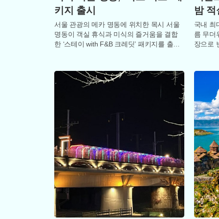
키지 출시
밤 적
서울 관광의 메카 명동에 위치한 목시 서울
국내 최
명동이 객실 휴식과 미식의 즐거움을 결합
름 무더
한 ‘스테이 with F&B 크레딧’ 패키지를 출시
장으로 
하며 여름 여행객 공략에 나섰
삼성카드
파티’의