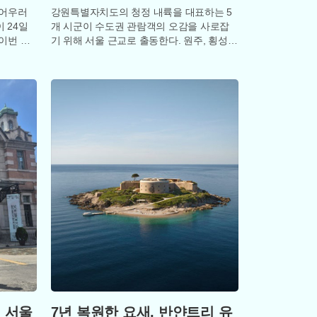
 어우러
강원특별자치도의 청정 내륙을 대표하는 5
이 24일
개 시군이 수도권 관람객의 오감을 사로잡
이번 축
기 위해 서울 근교로 출동한다. 원주, 횡성,
, 삼
평창, 홍천, 영월로 구성된 '다섯발자국 관
 서울
7년 복원한 요새, 반얀트리 유