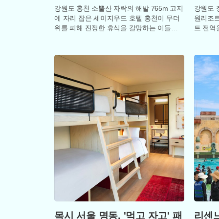
강원도 홍천 소뿔산 자락의 해발 765m 고지
강원도 
에 자리 잡은 세이지우드 호텔 홍천이 무더
원리조트
위를 피해 진정한 휴식을 갈망하는 이들을
트 전역
위해 특별한 여름 패키지 2종을 선보였다.
킨다. 
지 공
목시 서울 명동, '먹고 자고' 패
리센느