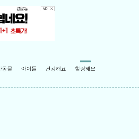
완동물
아이돌
건강해요
힐링해요