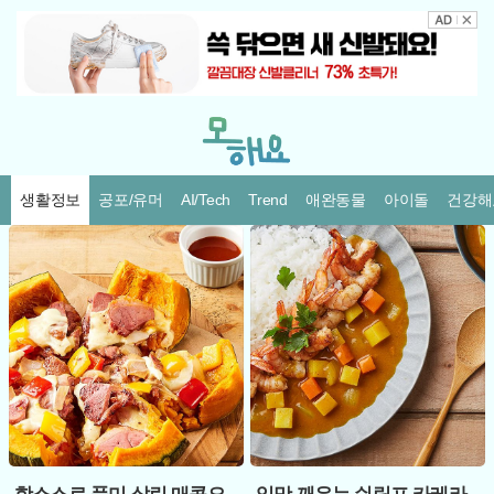
생활정보
공포/유머
AI/Tech
Trend
애완동물
아이돌
건강해