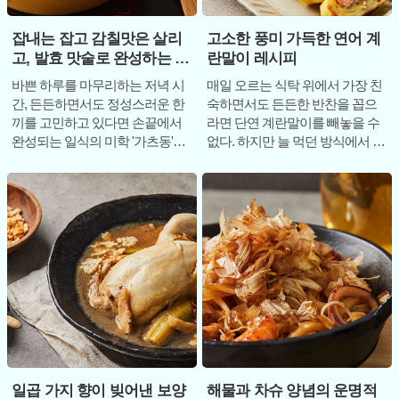
잡내는 잡고 감칠맛은 살리
고소한 풍미 가득한 연어 계
고, 발효 맛술로 완성하는 일
란말이 레시피
품 가츠동
바쁜 하루를 마무리하는 저녁 시
매일 오르는 식탁 위에서 가장 친
간, 든든하면서도 정성스러운 한
숙하면서도 든든한 반찬을 꼽으
끼를 고민하고 있다면 손끝에서
라면 단연 계란말이를 빼놓을 수
완성되는 일식의 미학 '가츠동'이
없다. 하지만 늘 먹던 방식에서 벗
훌륭한 선택지가 된다. 가츠동의
어나 약간의 재료 변화만 주어도
핵심은 바
식사 시간
일곱 가지 향이 빚어낸 보양
해물과 차슈 양념의 운명적