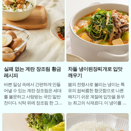
실패 없는 계란 장조림 황금
차돌 냉이된장찌개로 입맛
레시피
깨우기
바쁜 일상 속에서 간편하게 만들
봄의 전령사로 불리는 냉이는 특
어낼 수 있는 계란 장조림은 세대
유의 쌉싸름한 향긋함으로 나른
를 불문하고 사랑받는 국민 밑반
해지기 쉬운 계절에 입맛을 돋우
찬이다. 식탁 위에 장조림 한 그릇
는 최고의 식재료다. 이 냉이를 구
만 놓여 있어도 마음이 든든해지
수한 된장찌개에 넣고 고소한 차
는 것은 물
돌박이까지 곁들