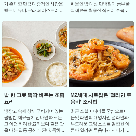
가 존재할 만큼 대중적인 사랑을
화물인 밥 대신 단백질이 풍부한
받는 메뉴다. 본래 페이스트리 반
식재료를 활용한 식단이 주목받
죽으로 만든 크러스트 안에 달걀
고 있다. 그중에서도 고소한 두부
과 크림, 베
와 담백한 참치를
밥 한 그릇 뚝딱 비우는 조림
MZ세대 사로잡은 '열라면 투
요리
움바' 조리법
냉장고 속에 상시 구비되어 있는
최근 소셜미디어를 중심으로 매
평범한 재료들이 만나면 때로는
운맛 라면의 대명사인 열라면과
그 어떤 화려한 요리보다 깊은 맛
부드러운 크림 소스를 결합한 이
을 내는 일등 공신이 된다. 특히 겨
른바 열라면 투움바 레시피가 선