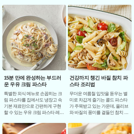
울철 보약이라 불리는 무와 국민
풍적인 인기를 끌고 있다. 이는 아
통조림
웃백 스테이크하
15분 만에 완성하는 부드러
건강까지 챙긴 바질 참치 파
운 우유 크림 파스타
스타 조리법
특별한 외식 메뉴로 손꼽히는 크
무더운 여름철 입맛을 돋우는 별
림 파스타를 집에서도 냉장고 속
미로 차갑게 즐기는 콜드 파스타
기본 재료만으로 간편하게 구현
가 주목받고 있는 가운데, 올리브
할 수 있는 우유 크림 파스타 레시
와 바질의 풍미를 곁들인 참치 콜
피가 주목받고 있다. 생크림이 없
드 파스타 레시피가 간편함과 맛
어도 우유와
을 동시에 잡