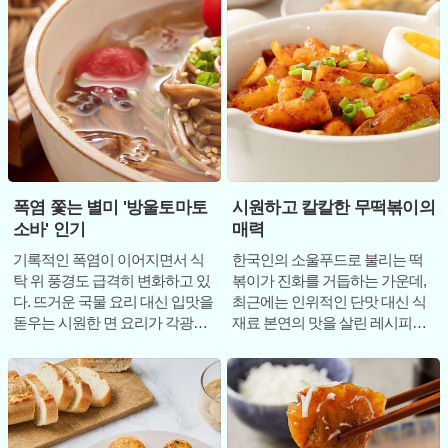
폭염 쫓는 별미 '방울토마토
시원하고 칼칼한 무떡볶이의
소바' 인기
매력
기록적인 폭염이 이어지면서 식
한국인의 소울푸드로 불리는 떡
탁 위 풍경도 급격히 변화하고 있
볶이가 진화를 거듭하는 가운데,
다. 뜨거운 국물 요리 대신 입맛을
최근에는 인위적인 단맛 대신 식
돋우는 시원한 면 요리가 각광받
재료 본연의 맛을 살린 레시피가
는 가운데, 최근 미식가들 사이에
주목받고 있다. 그중에서도 무를
서는 단순
주재료로 활용