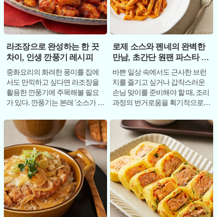
라조장으로 완성하는 한 끗
로제 소스와 펜네의 완벽한
차이, 인생 깐풍기 레시피
만남, 초간단 원팬 파스타 가
이드
중화요리의 화려한 풍미를 집에
바쁜 일상 속에서도 근사한 브런
서도 만끽하고 싶다면 라조장을
치를 즐기고 싶거나 갑작스러운
활용한 깐풍기에 주목해볼 필요
손님 맞이를 준비해야 할 때, 조리
가 있다. 깐풍기는 본래 '소스가 거
과정의 번거로움을 획기적으로
의 없게 바짝 볶아낸 닭고기 요
줄여주는 '원팬 파스타'는 현대인
리'를 뜻하는데
의 주방에서