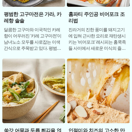
평범한 고구마전은 가라, 카
홈파티 주인공 비어포크 조
레향 솔솔
리법
달콤한 고구마와 이국적인 카레
진라거의 진한 풍미를 돼지고기
향이 어우러진 '카레 고구마전'이
에 입혀 근사한 요리로 재탄생시
남녀노소 모두를 사로잡는 이색
키는 '비어포크' 레시피는 홈쿡족
간식으로 주목받고 있다. 평범한
들 사이에서 새로운 미식의 즐거
고구마전에 카레 가루를 더해 풍
움을 선사하고 있다. 맥주를 활용
미를 높인
한 요리는 고기
쑥갓 어묵과 두릅 튀김을 얹
인절미와 치즈의 고소한 만