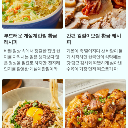
부드러운 게살계란찜 황금
간편 겉절이보쌈 황금 레시
레시피
피
바쁜 일상 속에서 정갈한 집밥 한
기온이 뚝 떨어지며 찬 바람이 불
끼를 차려내는 일은 생각보다 많
기 시작하면 한국인의 식탁에는
은 정성을 필요로 하지만, 전자레
갓 담근 김치와 따뜻하게 삶아낸
인지를 활용한 게살계란찜이라면
수육이 가장 먼저 떠오르기 마련
이야기가 달라진다. 부드러운 식
이다. 김장철의 설렘을 담은 보쌈
감과 담백한
과 겉절이의