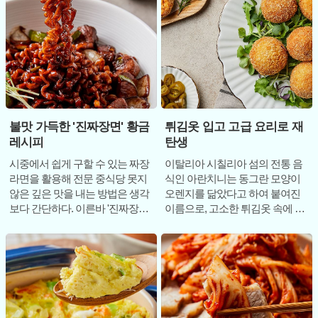
불맛 가득한 '진짜장면' 황금
튀김옷 입고 고급 요리로 재
레시피
탄생
시중에서 쉽게 구할 수 있는 짜장
이탈리아 시칠리아 섬의 전통 음
라면을 활용해 전문 중식당 못지
식인 아란치니는 동그란 모양이
않은 깊은 맛을 내는 방법은 생각
오렌지를 닮았다고 하여 붙여진
보다 간단하다. 이른바 '진짜장
이름으로, 고소한 튀김옷 속에 부
면'으로 불리는 이 레시피는 신선
드러운 리조또와 치즈가 어우러
한 채소와
진 별미다. 보통