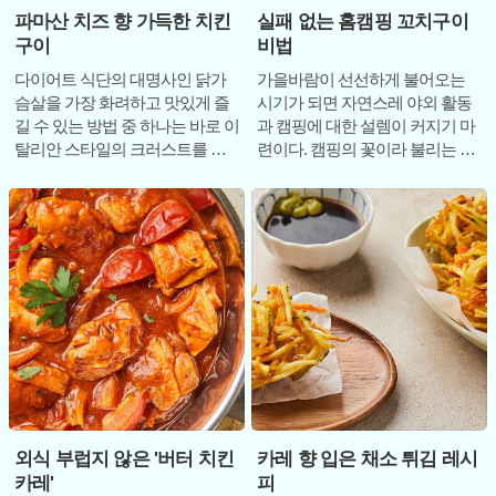
파마산 치즈 향 가득한 치킨
실패 없는 홈캠핑 꼬치구이
구이
비법
다이어트 식단의 대명사인 닭가
가을바람이 선선하게 불어오는
슴살을 가장 화려하고 맛있게 즐
시기가 되면 자연스레 야외 활동
길 수 있는 방법 중 하나는 바로 이
과 캠핑에 대한 설렘이 커지기 마
탈리안 스타일의 크러스트를 입
련이다. 캠핑의 꽃이라 불리는 바
혀 구워내는 것이다. 퍽퍽하기 쉬
비큐는 그 자체로 즐겁지만, 매번
운 닭가슴살에
거창한 준비
외식 부럽지 않은 '버터 치킨
카레 향 입은 채소 튀김 레시
카레'
피