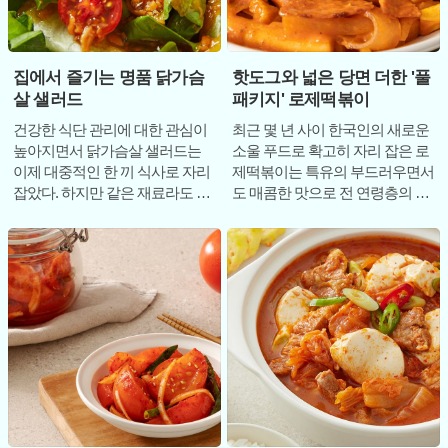
집에서 즐기는 명품 닭가슴
핫도그와 넓은 당면 더한 '풀
살 샐러드
패키지' 로제떡볶이
건강한 식단 관리에 대한 관심이
최근 몇 년 사이 한국인의 새로운
높아지면서 닭가슴살 샐러드는
소울 푸드로 확고히 자리 잡은 로
이제 대중적인 한 끼 식사로 자리
제떡볶이는 특유의 부드러우면서
잡았다. 하지만 같은 재료라도 조
도 매콤한 맛으로 전 연령층의 입
리 방식에 따라 그 맛과 식감은 천
맛을 사로잡고 있다. 특히 전문점
차만별로
의 맛을