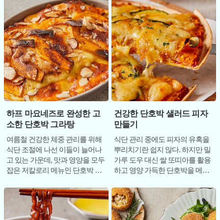
하프 마요네즈로 완성한 고
건강한 단호박 샐러드 피자
소한 단호박 그라탕
만들기
여름철 건강한 체중 관리를 위해
식단 관리 중에도 피자의 유혹을
식단 조절에 나선 이들이 늘어나
뿌리치기란 쉽지 않다. 하지만 밀
고 있는 가운데, 맛과 영양을 모두
가루 도우 대신 쌀 또띠아를 활용
잡은 저칼로리 메뉴인 단호박 시
하고 영양 가득한 단호박을 메인
나몬 그라탕이 주목받고 있다. 일
으로 사용한다면 이야기는 달라
반적으로
진다. 건강과