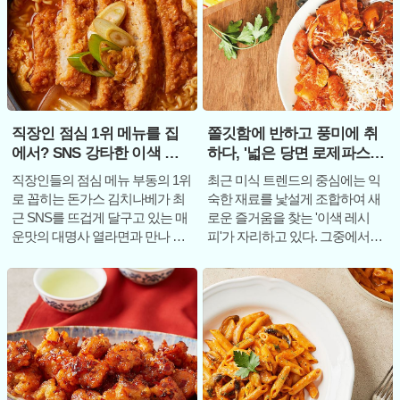
직장인 점심 1위 메뉴를 집
쫄깃함에 반하고 풍미에 취
에서? SNS 강타한 이색 라
하다, '넓은 당면 로제파스타'
면 레시피
레시피
직장인들의 점심 메뉴 부동의 1위
최근 미식 트렌드의 중심에는 익
로 꼽히는 돈가스 김치나베가 최
숙한 재료를 낯설게 조합하여 새
근 SNS를 뜨겁게 달구고 있는 매
로운 즐거움을 찾는 '이색 레시
운맛의 대명사 열라면과 만나 파
피'가 자리하고 있다. 그중에서도
격적인 변신을 꾀하고 있다. 돈가
쫄깃하고 탱글한 식감으로 일명
스는 어떤
'식감 천재'