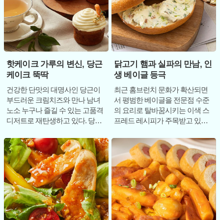
핫케이크 가루의 변신, 당근
닭고기 햄과 실파의 만남, 인
케이크 뚝딱
생 베이글 등극
건강한 단맛의 대명사인 당근이
최근 홈브런치 문화가 확산되면
부드러운 크림치즈와 만나 남녀
서 평범한 베이글을 전문점 수준
노소 누구나 즐길 수 있는 고품격
의 요리로 탈바꿈시키는 이색 스
디저트로 재탄생하고 있다. 당근
프레드 레시피가 주목받고 있다.
특유의 강한 향이나 거친 식감에
그중에서도 담백한 닭고기의 풍
거부감을 느
미를 살린 칰햄 블