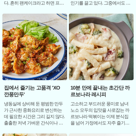
다. 흔히 팬케이크라고 하면 프라
인기를 끌고 있다. 그중에서도 얇
이팬에 동그랗게 구워낸 형태를
은 또띠아에 단백질이 풍부한 닭
떠올리지만,
가슴살과 신선
집에서 즐기는 고품격 'XO
10분 만에 끝내는 초간단 까
깐풍만두'
르보나라 레시피
냉동실에 상비해 둔 평범한 만두
고소하고 부드러운 풍미로 남녀
가 근사한 중화요리로 변신하는
노소 모두의 입맛을 사로잡는 까
데 필요한 시간은 그리 길지 않다.
르보나라 떡볶이는 이제 분식집
출출한 저녁 가벼운 간식이나 시
을 넘어 가정에서도 자주 즐기는
원한 맥주 한 잔에 곁들일 안주가
인기 메뉴로 자리 잡았다. 보통 크
고민될
림 요리를 하려