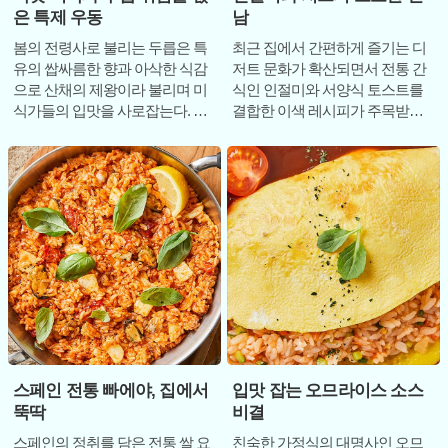
은 특제 우동
남
봄의 전령사로 불리는 두릅은 특
최근 집에서 간편하게 즐기는 디
유의 쌉싸름한 향과 아삭한 식감
저트 문화가 확산되면서 전통 간
으로 산채의 제왕이라 불리며 미
식인 인절미와 서양식 토스트를
식가들의 입맛을 사로잡는다. 대
결합한 이색 레시피가 주목받고
개 숙회나 무침으로 즐기지만, 바
있다. 그중에서도 치즈인절미토
삭하게 튀겨낸
스트는 조리 과정이
스페인 전통 빠에야, 집에서
입맛 잡는 오므라이스 소스
뚝딱
비결
스페인의 정취를 담은 전통 쌀 요
친숙한 가정식의 대명사인 오므