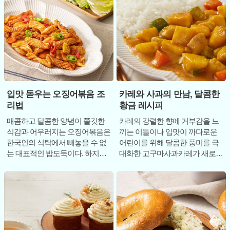
입맛 돋우는 오징어볶음 조
카레와 사과의 만남, 달콤한
리법
황금 레시피
매콤하고 달콤한 양념이 쫄깃한
카레의 강렬한 향에 거부감을 느
식감과 어우러지는 오징어볶음은
끼는 이들이나 입맛이 까다로운
한국인의 식탁에서 빼놓을 수 없
어린이를 위해 달콤한 풍미를 극
는 대표적인 밥도둑이다. 하지만
대화한 고구마사과카레가 새로운
집에서 직접 요리할 때 가장 고민
가정식 대안으로 떠오르고 있다.
되는 지점은
전통적인 카레가