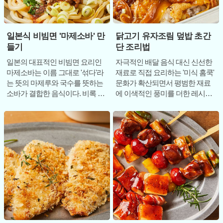
일본식 비빔면 '마제소바' 만
닭고기 유자조림 덮밥 초간
들기
단 조리법
일본의 대표적인 비빔면 요리인
자극적인 배달 음식 대신 신선한
마제소바는 이름 그대로 '섞다'라
재료로 직접 요리하는 '미식 홈쿡'
는 뜻의 마제루와 국수를 뜻하는
문화가 확산되면서 평범한 재료
소바가 결합한 음식이다. 비록 이
에 이색적인 풍미를 더한 레시피
름에는 소바가 들어가지만 메밀
들이 주목받고 있다. 그중에서도
면 대신 쫄깃
닭고기 유