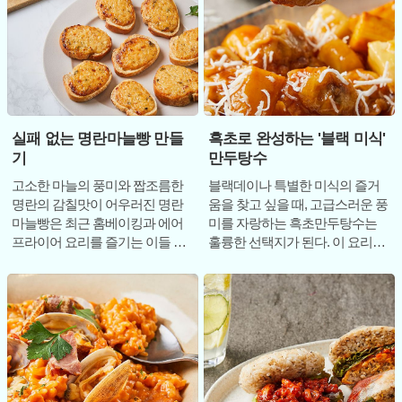
실패 없는 명란마늘빵 만들
흑초로 완성하는 '블랙 미식'
기
만두탕수
고소한 마늘의 풍미와 짭조름한
블랙데이나 특별한 미식의 즐거
명란의 감칠맛이 어우러진 명란
움을 찾고 싶을 때, 고급스러운 풍
마늘빵은 최근 홈베이킹과 에어
미를 자랑하는 흑초만두탕수는
프라이어 요리를 즐기는 이들 사
훌륭한 선택지가 된다. 이 요리의
이에서 꾸준한 인기를 끌고 있는
핵심은 단연 8년이라는 긴 시간
메뉴다. 겉은 바삭
동안 장기