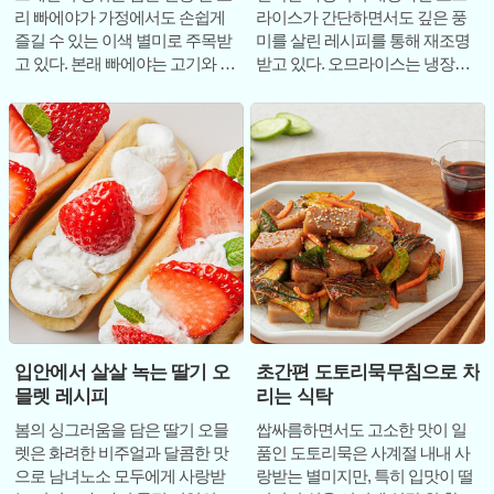
리 빠에야가 가정에서도 손쉽게
라이스가 간단하면서도 깊은 풍
즐길 수 있는 이색 별미로 주목받
미를 살린 레시피를 통해 재조명
고 있다. 본래 빠에야는 고기와 해
받고 있다. 오므라이스는 냉장고
산물, 채소를 볶은 뒤 물과 쌀을 넣
속 자투리 채소를 활용할 수 있다
어
는 경제성과 탄수
입안에서 살살 녹는 딸기 오
초간편 도토리묵무침으로 차
믈렛 레시피
리는 식탁
봄의 싱그러움을 담은 딸기 오믈
쌉싸름하면서도 고소한 맛이 일
렛은 화려한 비주얼과 달콤한 맛
품인 도토리묵은 사계절 내내 사
으로 남녀노소 모두에게 사랑받
랑받는 별미지만, 특히 입맛이 떨