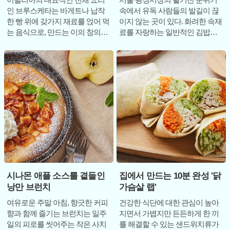
인 브루스케타는 바게트나 납작
속에서 유독 사람들의 발길이 끊
한 빵 위에 갖가지 재료를 얹어 먹
이지 않는 곳이 있다. 화려한 속재
는 음식으로, 만드는 이의 창의성
료를 자랑하는 일반적인 김밥과
에 따라 무한한 변주가 가능하다
는 달리, 손가락 굵기 정도의 아담
는 점이 큰 매
한 크기에 단출한 재료
시나몬 애플 소스를 곁들인
집에서 만드는 10분 완성 '닭
낭만 브런치
가슴살 랩'
여유로운 주말 아침, 향긋한 커피
건강한 식단에 대한 관심이 높아
향과 함께 즐기는 브런치는 일주
지면서 가볍지만 든든하게 한 끼
일의 피로를 씻어주는 작은 사치
를 해결할 수 있는 샌드위치류가