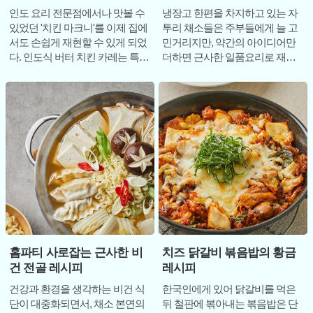
인도 요리 전문점에서나 맛볼 수
냉장고 한편을 차지하고 있는 자
있었던 '치킨 마크니'를 이제 집에
투리 채소들은 주부들에게 늘 고
서도 손쉽게 재현할 수 있게 되었
민거리지만, 약간의 아이디어만
다. 인도식 버터 치킨 카레는 특유
더하면 근사한 일품요리로 재탄
의 이국적인 향신료 향을 머금으
생할 수 있다. 특히 명절 직후 남은
면서도
채소가 많거
홈파티 사로잡는 근사한 비
치즈 닭갈비 볶음밥의 황금
건 전골 레시피
레시피
건강과 환경을 생각하는 비건 식
한국인에게 있어 닭갈비를 먹은
단이 대중화되면서, 채소 본연의
뒤 철판에 볶아내는 볶음밥은 단