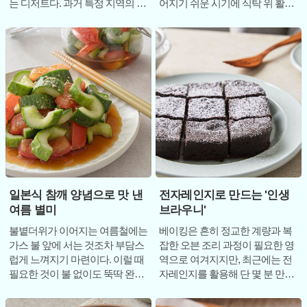
는 디저트다. 과거 특정 지역의 명
어지기 쉬운 시기에 식탁 위 활력
물로 이름을 알렸던 이 디저트는
을 불어넣는 훌륭한 반찬이 된다.
이제 시중에서
도토리묵무침
일본식 참깨 양념으로 맛 낸
전자레인지로 만드는 '인생
여름 별미
브라우니'
불볕더위가 이어지는 여름철에는
베이킹은 흔히 정교한 계량과 복
가스 불 앞에 서는 것조차 부담스
잡한 오븐 조리 과정이 필요한 영
럽게 느껴지기 마련이다. 이럴 때
역으로 여겨지지만, 최근에는 전
필요한 것이 불 없이도 뚝딱 완성
자레인지를 활용해 단 몇 분 만에
할 수 있으면서 입안 가득 청량감
근사한 디저트를 완성하는 '노오
을 선사
븐 베이킹'