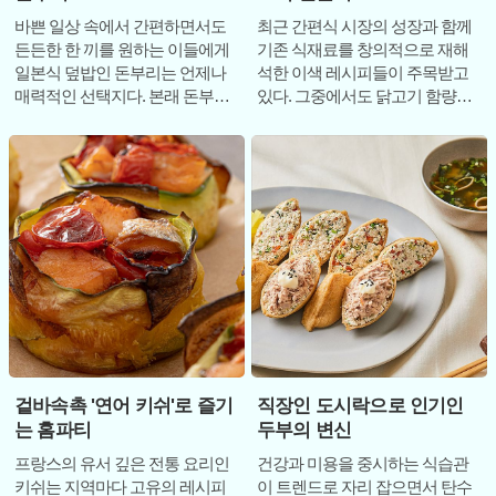
바쁜 일상 속에서 간편하면서도
최근 간편식 시장의 성장과 함께
든든한 한 끼를 원하는 이들에게
기존 식재료를 창의적으로 재해
일본식 덮밥인 돈부리는 언제나
석한 이색 레시피들이 주목받고
매력적인 선택지다. 본래 돈부리
있다. 그중에서도 닭고기 함량을
는 밥그릇보다 큰 그릇을 뜻하며
높여 담백한 맛을 강조한 '칰햄'을
흔히 '동'이
활용한 스
겉바속촉 '연어 키쉬'로 즐기
직장인 도시락으로 인기인
는 홈파티
두부의 변신
프랑스의 유서 깊은 전통 요리인
건강과 미용을 중시하는 식습관
키쉬는 지역마다 고유의 레시피
이 트렌드로 자리 잡으면서 탄수