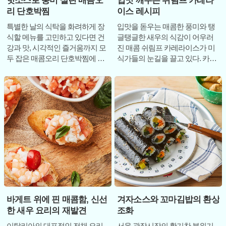
핫소스로 풍미 살린 매콤오
입맛 깨우는 쉬림프 카레라
리 단호박찜
이스 레시피
특별한 날의 식탁을 화려하게 장
입맛을 돋우는 매콤한 풍미와 탱
식할 메뉴를 고민하고 있다면 건
글탱글한 새우의 식감이 어우러
강과 맛, 시각적인 즐거움까지 모
진 매콤 쉬림프 카레라이스가 미
두 잡은 매콤오리 단호박찜에 주
식가들의 눈길을 끌고 있다. 카레
목해 볼 필요가 있다. 흔히 오리고
는 가정에서 가장 흔하게 접하는
기 요리라고
메뉴 중 하나이
바게트 위에 핀 매콤함, 신선
겨자소스와 꼬마김밥의 환상
한 새우 요리의 재발견
조화
이탈리아의 대표적인 전채 요리
서울 광장시장의 활기찬 분위기