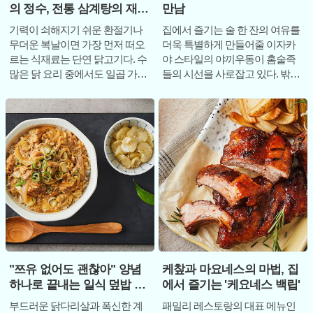
의 정수, 전통 삼계탕의 재발
만남
견 ‘칠향계’
기력이 쇠해지기 쉬운 환절기나
집에서 즐기는 술 한 잔의 여유를
무더운 복날이면 가장 먼저 떠오
더욱 특별하게 만들어줄 이자카
르는 식재료는 단연 닭고기다. 수
야 스타일의 야끼우동이 홈술족
많은 닭 요리 중에서도 일곱 가지
들의 시선을 사로잡고 있다. 밖으
귀한 재료의 향을 가득 채워 정성
로 나가지 않아도 전문점의 맛을
스럽게 쪄
재현할 수 있
"쯔유 없어도 괜찮아" 양념
케챂과 마요네스의 마법, 집
하나로 끝내는 일식 덮밥 레
에서 즐기는 '케요네스 백립'
시피
부드러운 닭다리살과 폭신한 계
패밀리 레스토랑의 대표 메뉴인