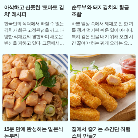
아삭하고 산뜻한 '토마토 김
순두부와 돼지김치의 황금
치' 레시피
조합
한국인의 식탁에서 빠질 수 없는
바쁜 일상 속에서 제대로 된 한 끼
김치가 최근 고정관념을 깨고 다
를 챙겨 먹기란 쉬운 일이 아니다.
양한 식재료와 결합하며 새로운
특히 깊은 맛을 내기 위해 오랜 시
변신을 꾀하고 있다. 그중에서도
간 끓여야 하는 찌개 요리는 요리
토마토를 활용한 김치는 특유의
초보자나 직장인들에게 번거로운
아삭한 식감과
15분 만에 완성하는 일본식
집에서 즐기는 초간단 칰햄
돈부리
스틱 만들기