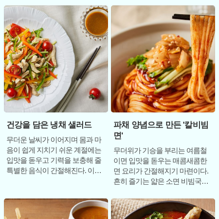
도 든든한 한
형태를 떠
건강을 담은 냉채 샐러드
파채 양념으로 만든 '칼비빔
면'
무더운 날씨가 이어지며 몸과 마
음이 쉽게 지치기 쉬운 계절에는
무더위가 기승을 부리는 여름철
입맛을 돋우고 기력을 보충해 줄
이면 입맛을 돋우는 매콤새콤한
특별한 음식이 간절해진다. 이때
면 요리가 간절해지기 마련이다.
가장 먼저 떠오르는 메뉴 중 하나
흔히 즐기는 얇은 소면 비빔국수
가 바로
도 좋지만, 때로는 입안을 가득 채
우는 묵직하고