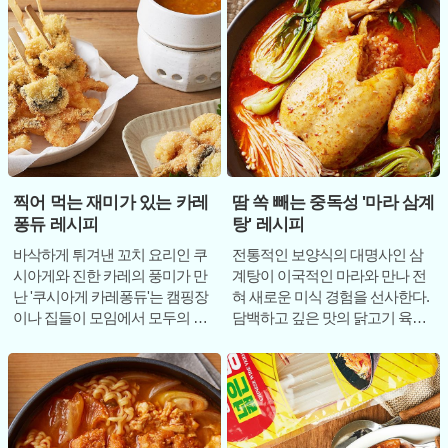
찍어 먹는 재미가 있는 카레
땀 쏙 빼는 중독성 '마라 삼계
퐁듀 레시피
탕' 레시피
바삭하게 튀겨낸 꼬치 요리인 쿠
전통적인 보양식의 대명사인 삼
시아게와 진한 카레의 풍미가 만
계탕이 이국적인 마라와 만나 전
난 '쿠시아게 카레퐁듀'는 캠핑장
혀 새로운 미식 경험을 선사한다.
이나 집들이 모임에서 모두의 입
담백하고 깊은 맛의 닭고기 육수
맛을 사로잡기에 충분한 이색 메
에 얼얼한 마라 향신료가 더해진
뉴다. 단순히
'마라 삼계탕