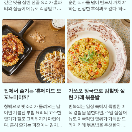
깊은 맛을 살린 전골 요리가 홈파
순한 식사를 넘어 반드시 거쳐야
티와 집들이 메뉴로 각광받고 있
하는 신성한 후식과도 같다. 하지
다. 특히 10가지 채소를 우려낸 만
만 이제는 메인 요리를 다 먹을 때
능 스프
까지 기다
집에서 즐기는 '홈메이드 오
가쓰오 장국으로 감칠맛 살
꼬노미야끼'
린 카레 볶음밥
창밖으로 빗소리가 들려오는 날
반복되는 일상 속에서 특별한 미
이면 기름진 부침 요리의 고소한
식 경험을 원한다면, 주말 점심 메
향기가 절로 그리워지기 마련이
뉴로 이국적인 향취가 가득한 드
다. 흔히 즐기는 파전이나 김치전
라이 카레 볶음밥을 추천한다. 흔
도 좋지만, 조금 더 이색적이면서
히 카레라고 하면 국물이 자작한