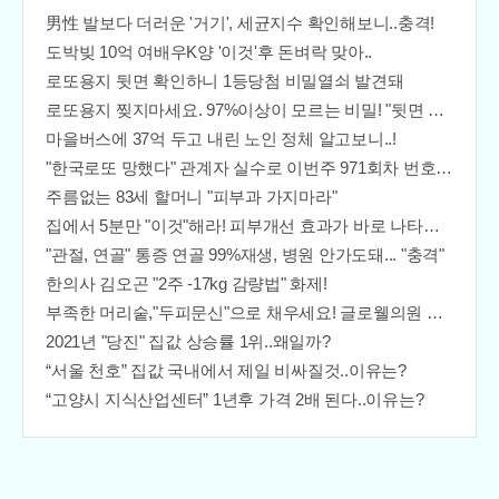
男性 발보다 더러운 '거기', 세균지수 확인해보니..충격!
도박빚 10억 여배우K양 '이것'후 돈벼락 맞아..
로또용지 뒷면 확인하니 1등당첨 비밀열쇠 발견돼
로또용지 찢지마세요. 97%이상이 모르는 비밀! "뒷면 비추면 번호 보인다!?"
마을버스에 37억 두고 내린 노인 정체 알고보니..!
"한국로또 망했다" 관계자 실수로 이번주 971회차 번호 6자리 공개!? 꼭 확인해라!
주름없는 83세 할머니 "피부과 가지마라"
집에서 5분만 "이것"해라! 피부개선 효과가 바로 나타난다!!
"관절, 연골" 통증 연골 99%재생, 병원 안가도돼... "충격"
한의사 김오곤 "2주 -17kg 감량법" 화제!
부족한 머리숱,"두피문신"으로 채우세요! 글로웰의원 의)96837
2021년 "당진" 집값 상승률 1위..왜일까?
“서울 천호” 집값 국내에서 제일 비싸질것..이유는?
“고양시 지식산업센터” 1년후 가격 2배 된다..이유는?