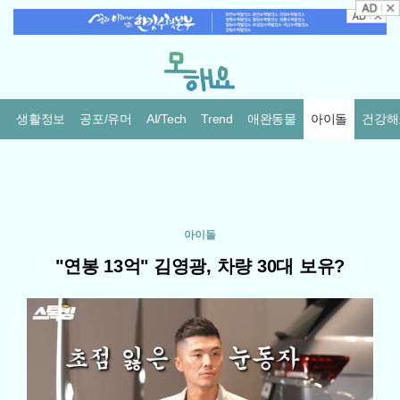
생활정보
공포/유머
AI/Tech
Trend
애완동물
아이돌
건강해
아이돌
"연봉 13억" 김영광, 차량 30대 보유?