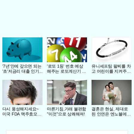
'7년'안에 갚으면 되는
'로또 1등' 번호 예상
유니세프팀 팔찌를 차
'초'저금리 대출 인기...
해주는 로또계산기 화
고 어린이를 지켜주세
제!
요
다시 풍성해지세요~
마른기침,가래 불편함
결혼은 현실, 제대로
미국 FDA 맥주효모샴
"이것"으로 상쾌해져!
된 인연은 엔노블에서
푸 !!
찾기