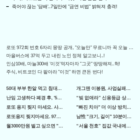
죽어야 끊는 '담배'..7일만에 "금연 비법" 밝혀져 충격!
로또 972회 번호 6자리 몽땅 공개, "오늘만" 무료니까 꼭 오늘 확인하세요.
마을버스에 37억 두고 내린 노인 정체 알고보니..!
인삼10배, 마늘300배 '이것'먹자마자 "그곳" 땅땅해져..헉!
주식, 비트코인 다 팔아라 "이것" 하면 큰돈 번다!
50대 부부 한알 먹고 침대에서 평균횟수 하루5번?
개그맨 이봉원, 사업실패로 "빛
난임 고생하다 폐경 후, '57세' 최고령 쌍둥이 출산?
“빚 없애라” 신용등급 상관없이
로또 용지 찢지 마세요. 사람들이 모르는 3가지!!
"빠진 치아" 더 이상 방치하지 
로또용지 찢지마세요. 97%이상이 모르는 비밀! "뒷면 비추면 번호 
남性 "크기, 길이" 10분이면 모
월3000만원 벌고 싶으면 "이 자격증"만 따면 된다.
“서울 천호” 집값 국내에서 제