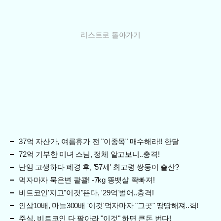
리스트로 돌아가기
37억 자산가, 여름휴가 전 "이종목" 매수해라!! 한달
72억 기부한 미녀 스님, 정체 알고보니..충격!
난임 고생하다 폐경 후, '57세' 최고령 쌍둥이 출산?
먹자마자 묵은변 콸콸! -7kg 똥뱃살 쫙빠져!
비트코인'지고"이것"뜬다, '29억'벌어..충격!
인삼10배, 마늘300배 '이것'먹자마자 "그곳" 땅땅해져..헉!
주식, 비트코인 다 팔아라 "이것" 하면 큰돈 번다!