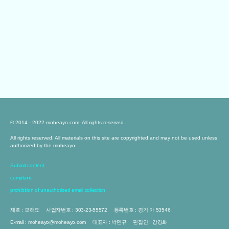
© 2014 - 2022 moheayo.com. All rights reserved.
All rights reserved. All materials on this site are copyrighted and may not be used unless
authorized by the moheayo.
Submit content
complaint
prohibition of unauthorized email collection
제호 : 모해요
사업자번호 : 303-23-55572
등록번호 : 경기 아 53546
E-mail : moheayo@moheayo.com
대표자 : 박민규
편집인 : 강경화