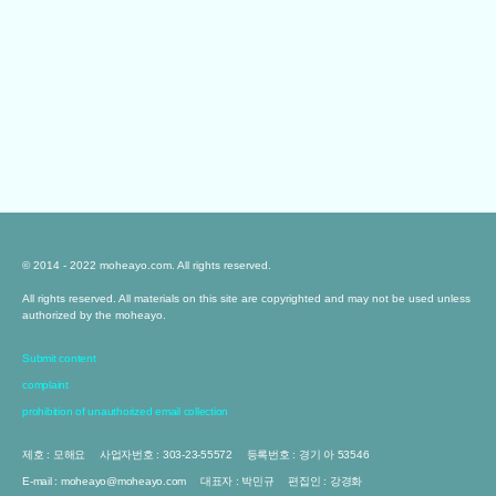
© 2014 - 2022 moheayo.com. All rights reserved.
All rights reserved. All materials on this site are copyrighted and may not be used unless
authorized by the moheayo.
Submit content
complaint
prohibition of unauthorized email collection
제호 : 모해요
사업자번호 : 303-23-55572
등록번호 : 경기 아 53546
E-mail : moheayo@moheayo.com
대표자 : 박민규
편집인 : 강경화