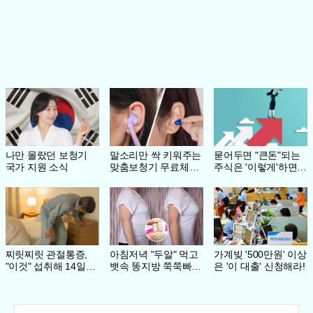
나만 몰랐던 보청기
말소리만 싹 키워주는
묻어두면 "큰돈"되는
국가 지원 소식
맞춤보청기 무료체험
주식은 '이렇게'하면
지원자모집
된다.
찌릿찌릿 관절통증,
아침저녁 "두알" 먹고
가계빚 '500만원' 이상
"이것" 섭취해 14일만
뱃속 똥지방 쭉쭉빠
은 '이 대출' 신청해라!
에 완화
져!