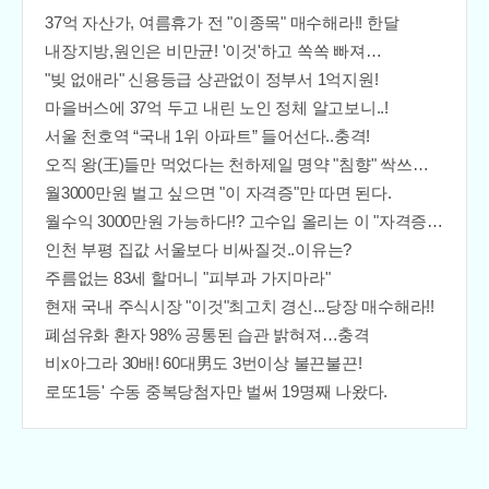
37억 자산가, 여름휴가 전 "이종목" 매수해라!! 한달
내장지방,원인은 비만균! '이것'하고 쏙쏙 빠져…
"빚 없애라" 신용등급 상관없이 정부서 1억지원!
마을버스에 37억 두고 내린 노인 정체 알고보니..!
서울 천호역 “국내 1위 아파트” 들어선다..충격!
오직 왕(王)들만 먹었다는 천하제일 명약 "침향" 싹쓰리 완판!! 왜 난리났나 봤더니..경악!
월3000만원 벌고 싶으면 "이 자격증"만 따면 된다.
월수익 3000만원 가능하다!? 고수입 올리는 이 "자격증"에 몰리는 이유 알고보니…
인천 부평 집값 서울보다 비싸질것..이유는?
주름없는 83세 할머니 "피부과 가지마라"
현재 국내 주식시장 "이것"최고치 경신...당장 매수해라!!
폐섬유화 환자 98% 공통된 습관 밝혀져…충격
비x아그라 30배! 60대男도 3번이상 불끈불끈!
로또1등' 수동 중복당첨자만 벌써 19명째 나왔다.